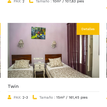
PAX:
2
Tamaño :
10m² / 107,63 pies
Detalles
Twin
PAX:
2-3
Tamaño :
15m² / 161,45 pies