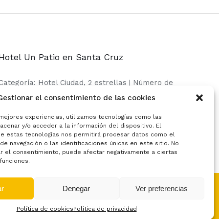
Hotel Un Patio en Santa Cruz
Categoría: Hotel Ciudad, 2 estrellas | Número de
RTA: H/SE/0182
Gestionar el consentimiento de las cookies
 mejores experiencias, utilizamos tecnologías como las
cenar y/o acceder a la información del dispositivo. El
e estas tecnologías nos permitirá procesar datos como el
e navegación o las identificaciones únicas en este sitio. No
ar el consentimiento, puede afectar negativamente a ciertas
 funciones.
ar
Denegar
Ver preferencias
Idioma:
Español
Política de cookies
Política de privacidad