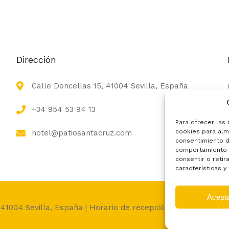
Dirección
Calle Doncellas 15, 41004 Sevilla, España
+34 954 53 94 13
Para ofrecer las
cookies para alma
hotel@patiosantacruz.com
consentimiento d
comportamiento d
consentir o retir
características y
Acept
 41004 Sevilla, España | Horario de recepción: 7:30 a 23:30h