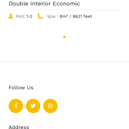
Double Interior Economic
PAX:
1-2
Size :
8m² / 86,11 feet
Follow Us
Address